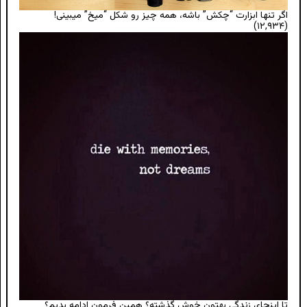
اگر تنها ابزارت “چکش” باشه، همه چیز رو شکل “میخ” میبینی!
(۱۲,۹۳۴)
تا اینجای زندگی بهتون خوش گذشته؟ همین فرمون ادامه بدیم؟