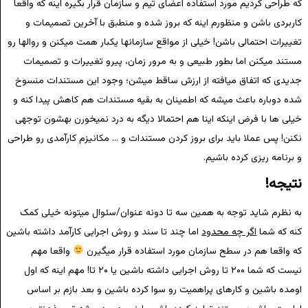
که طراحی کردیم مورد استفاده اعضای تیم و سازمان قرار بگیره اینه که واقعا
کاربردی باشن و منظورم اینه که بروز شده و منطبق با آخرین تصمیمات و
تغییرات احتمالی باشن! خیلی از مواقع سازمانها یکبار همت میکنن و روالها رو
مستند میکنن اما بطور طبیعی و به مرور زمان، پیرو تغییرات و تصمیمات
جدیدی که اتفاق میافته از ارزش ساقط میشن؛ وجود این مستندات منسوخ
شده دوباره باعث میشه که اطمینان به بقیه مستندات هم کاهش پیدا کنه و
خیلی ها با فرض اینکه اینا هم احتمالا دیگه به درد نمیخورن بهشون توجهی
نکنن! پس عملا باید برای بروز کردن مستندات و … مکانیزم کارآمدی رو طراحی
و برنامه ریزی کرده باشیم.
نتیجه!
به نظرم شاید توجه به همین سه تا دونه عنوان/سئوال میتونه خیلی کمک
کنه که شما
اگر چه محدود
اما چند تا سند و روش اجرایی کارآمد داشته باشین
که واقعا هم در سطح سازمان مورد استفاده قرار میگیرن
واقعا مهم
نیست که شما ۲۰۰ تا روش اجرایی داشته باشین یا ۲۰ تا! مهم اینه که اول
اومده باشین و کارهای پراهمیت رو سوا کرده باشین و بعد بازم بر اساس