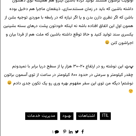
اولویت براشون مستند تولید کرده باشین اینرو هم همیشه توی ذهنتون
داشته باشین که باید در زمان مستندسازی، ذینفعان ماجرا هم دخیل بوده
باشن که اگر نظری دارن بدن و یا اگر نیازه که در رابطه با موردی توجیه بشن از
همون اول این اتفاق افتاده باشه نه اینکه خودتون پشت درهای بسته بشینین
یکسری سند تولید کنید و حالا توقع داشته باشین که ملت هم از فردا بیان و
اجراشون کنن
پ.ن.
این نوشته رو در ارتفاع ۲۰-۳۰ هزار پا از سطح دریا برابر با نمیدونم
چقدر کیلومتر و سرعتی در حدود ۸۰۰ کیلومتر در ساعت از توی آسمون براتون
نوشتم! دیگه من توی این سفر مفهوم بهره وری رو یک تکون جدی دادم
ITIL
اشتباهات
بهبود
مدیریت خدمات
۱