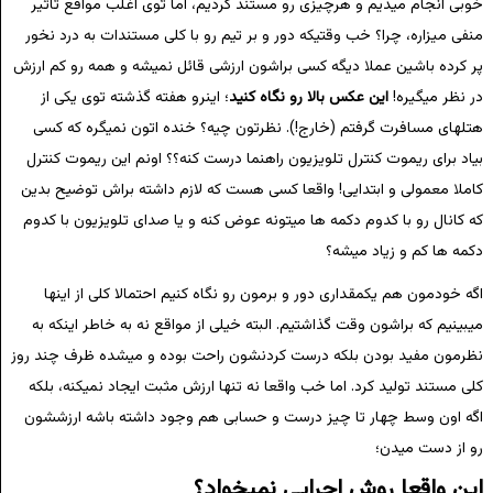
خوبی انجام میدیم و هرچیزی رو مستند کردیم، اما توی اغلب مواقع تاثیر
منفی میزاره، چرا؟ خب وقتیکه دور و بر تیم رو با کلی مستندات به درد نخور
پر کرده باشین عملا دیگه کسی براشون ارزشی قائل نمیشه و همه رو کم ارزش
در نظر میگیره!
این عکس بالا رو نگاه کنید
؛ اینرو هفته گذشته توی یکی از
هتلهای مسافرت گرفتم (خارج!). نظرتون چیه؟ خنده اتون نمیگره که کسی
بیاد برای ریموت کنترل تلویزیون راهنما درست کنه؟؟ اونم این ریموت کنترل
کاملا معمولی و ابتدایی! واقعا کسی هست که لازم داشته براش توضیح بدین
که کانال رو با کدوم دکمه ها میتونه عوض کنه و یا صدای تلویزیون با کدوم
دکمه ها کم و زیاد میشه؟
اگه خودمون هم یکمقداری دور و برمون رو نگاه کنیم احتمالا کلی از اینها
میبینیم که براشون وقت گذاشتیم. البته خیلی از مواقع نه به خاطر اینکه به
نظرمون مفید بودن بلکه درست کردنشون راحت بوده و میشده ظرف چند روز
کلی مستند تولید کرد. اما خب واقعا نه تنها ارزش مثبت ایجاد نمیکنه، بلکه
اگه اون وسط چهار تا چیز درست و حسابی هم وجود داشته باشه ارزششون
رو از دست میدن؛
این واقعا روش اجرایی نمیخواد؟