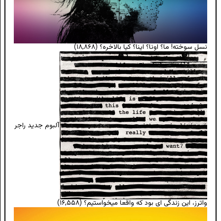
نسل سوخته! ما؟ اونا؟ اینا؟ کیا بالاخره؟
(۱۸,۸۶۸)
آلبوم جدید راجر
واترز، این زندگی ای بود که واقعا میخواستیم؟
(۱۶,۵۵۸)