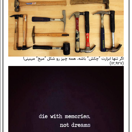
اگر تنها ابزارت “چکش” باشه، همه چیز رو شکل “میخ” میبینی!
(۱۲,۹۲۷)