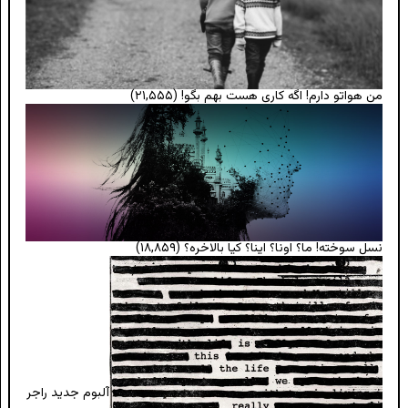
من هواتو دارم! اگه کاری هست بهم بگو!
(۲۱,۵۵۵)
نسل سوخته! ما؟ اونا؟ اینا؟ کیا بالاخره؟
(۱۸,۸۵۹)
آلبوم جدید راجر