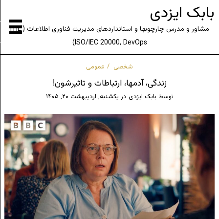
بابک ایزدی
مشاور و مدرس چارچوبها و استانداردهای مدیریت فناوری اطلاعات (ITIL,
ISO/IEC 20000, DevOps)
شخصی
عمومی
زندگی، آدمها، ارتباطات و تاثیرشون!
توسط
بابک ایزدی
در
یکشنبه, اردیبهشت ۲۰, ۱۴۰۵