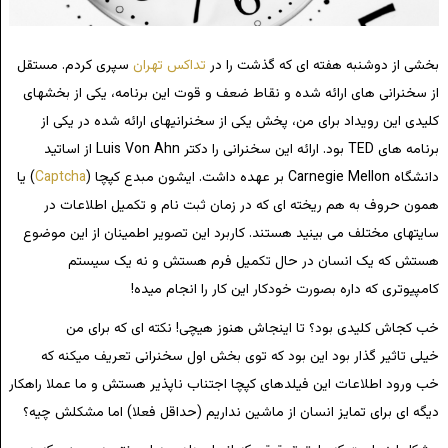
بخشی از دوشنبه هفته ای که گذشت را در
تداکس تهران
سپری کردم. مستقل
از سخنرانی های ارائه شده و نقاط ضعف و قوت این برنامه، یکی از بخشهای
کلیدی این رویداد برای من، پخش یکی از سخنرانیهای ارائه شده در یکی از
برنامه های TED بود. ارائه این سخنرانی را دکتر Luis Von Ahn از اساتید
دانشگاه Carnegie Mellon بر عهده داشت. ایشون مبدع کپچا (
Captcha
) یا
همون حروف به هم ریخته ای که در زمان ثبت نام و تکمیل اطلاعات در
سایتهای مختلف می بینید هستند. کاربرد این تصویر اطمینان از این موضوع
هستش که یک انسان در حال تکمیل فرم هستش و نه یک سیستم
کامپیوتری که داره بصورت خودکار این کار را انجام میده!
خب کجاش کلیدی بود؟ تا اینجاش هنوز هیچی! نکته ای که برای من
خیلی تاثیر گذار بود این بود که توی بخش اول سخنرانی تعریف میکنه که
خب ورود اطلاعات این فیلدهای کپچا اجتناب ناپذیر هستش و ما عملا راهکار
دیگه ای برای تمایز انسان از ماشین نداریم (حداقل فعلا) اما مشکلش چیه؟