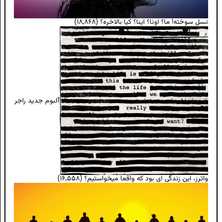
نسل سوخته! ما؟ اونا؟ اینا؟ کیا بالاخره؟
(۱۸,۸۶۸)
آلبوم جدید راجر
واترز، این زندگی ای بود که واقعا میخواستیم؟
(۱۶,۵۵۸)