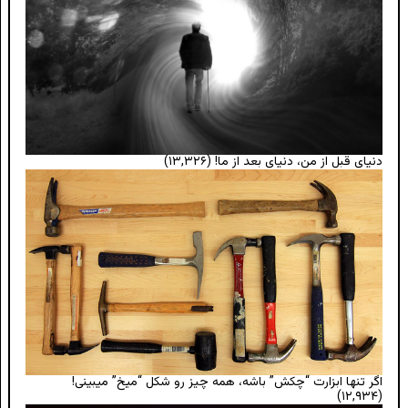
دنیای قبل از من، دنیای بعد از ما!
(۱۳,۳۲۶)
اگر تنها ابزارت “چکش” باشه، همه چیز رو شکل “میخ” میبینی!
(۱۲,۹۳۴)