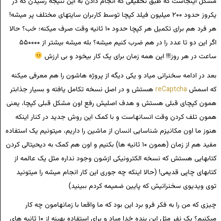
مشکل اینجاست که طبق تحقیقی که انجام دادن به این نتیجه رسیدن که در
یکروز حدود ۲۰۰ میلیون فیلد کپچا توسط کاربران سایتهای مختلف پر میشه!
هر فرد هم برای تکمیل هر کپچا حدود ۱۰ ثانیه وقت صرف میکنه؛ خب؟ حالا
اگر این دو تا عدد را در هم ضرب کنیم میشه؟ بله میشه بیشتر از ۵۵۰۰۰۰
ساعت در هر روز!!! این همه زمان برای یک کار بیخود و بی ارزش
بعد در ادامه سخنرانی میاد و یکی دیگه از پروژه هاشون را هم معرفی میکنه
که اسمش
reCaptcha
هستش و در اصل نسخه تکامل یافته و بسیار جذابتر
همون کپچای قبلی هستش و هدف اصلیش رفع اون مشکل قبلی کپچا، یعنی
همون تلف کردن وقت انسانهاست و با کمک این روش جدید در کنار اینکه
هنوز ما اون مکانیزم شناسایی انسان از ماشین را داریم، میتونیم یک استفاده
مفید هم از زمان (همون ۱۰ ثانیه ها) بکنیم و اون هم کمک به دیحیتالی کردن
کتابهایی هستش که نسخه الکترونیکی ازشون وجود نداره مثل یک عالمه از
کتابهای چاپی قدیمی! (حالا اینکه چه جوری این کار انجام میشه را میتونید
توی ویدیوی سخنرانیش که پایین ضمیمه کردم ببینید)
چیزی که من را به فکر فرو برد این بود که ما واقعا با زمانهامون چه کار
میکنیم؟ یک نفر مثل این بنده خدا میاد و برای استفاده بهینه از ۱۰ ثانیه های