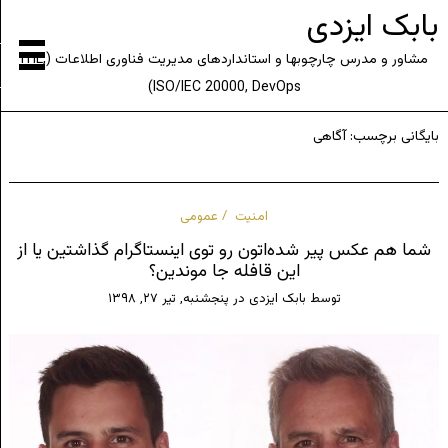
بابک ایزدی
مشاور و مدرس چارچوبها و استانداردهای مدیریت فناوری اطلاعات (ITIL,
ISO/IEC 20000, DevOps)
بایگانی برچسب:
آگاهی
امنیت
عمومی
شما هم عکس پیر شده‌اتون رو توی اینستاگرام گذاشتین یا از
این قافله جا موندین؟
توسط
بابک ایزدی
در
پنجشنبه, تیر ۲۷, ۱۳۹۸