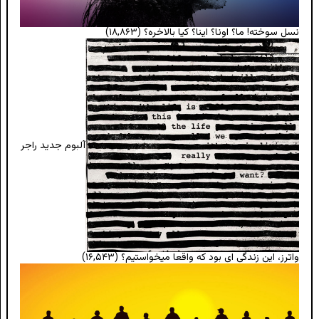
نسل سوخته! ما؟ اونا؟ اینا؟ کیا بالاخره؟
(۱۸,۸۶۳)
آلبوم جدید راجر
واترز، این زندگی ای بود که واقعا میخواستیم؟
(۱۶,۵۴۳)