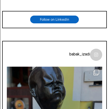
Follow on LinkedIn
babak_izadi
لونی