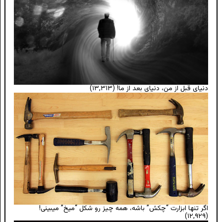
دنیای قبل از من، دنیای بعد از ما!
(۱۳,۳۱۳)
اگر تنها ابزارت “چکش” باشه، همه چیز رو شکل “میخ” میبینی!
(۱۲,۹۲۹)