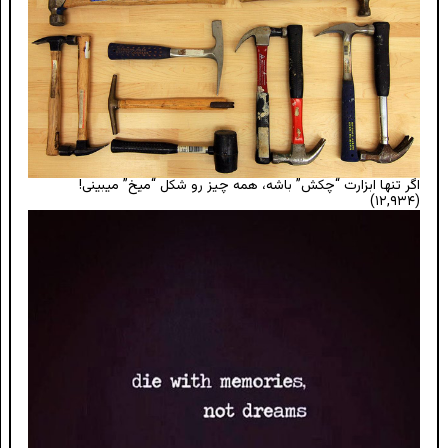
اگر تنها ابزارت “چکش” باشه، همه چیز رو شکل “میخ” میبینی!
(۱۲,۹۳۴)