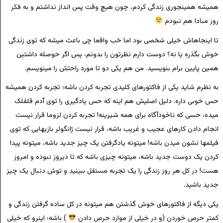
همیشه همینجوری زندگی کردم، چون هیچ وقت پس انداز نداشتم و به فکر
روز مبادا هم نبودم
تا اینجاهاش خیلی شخصی بود اما خب واقعا چی باعث میشه که توی زندگی
خوش بگذره یا نه؟ دوست دارم نظرتون را بدونم، پس اگر حوصله داشتین
همین پایین برام بنویسید. من هم یکی دو تا مورد راحتش را مینویسم.
به نظرم شاید یکی از فاکتورهای کلیدی تجربه کردن باشه؛ تجربه کردن همیشه
حس خوبی داره. دلیل اصلیش هم اینه که حس یادگیری را توی آدم قلقلک
میده، حسی که ناخودآگاه برای همه شیرینه! تجربه کردن لزوما قرار نیست
انجام دادن کارهای عجیب و غریب باشه، قرار نیست ژانگولر بازیهایی که توی
فیلمها نشون میدن باشه! میتونه یادگرفتن یک چیز جدید باشه، میتونه پیدا
کردن یک دوست جدید باشه، میتونه چیزی باشه که تا دیروز نبوده و امروز
هست! در کل هر روز زندگی را یک تجربه مستقل ببینید و توش دنبال یک چیز
جدید باشید.
یکی دیگه از فاکتورهای خوش گذشتن هم میتونه در کل ساده گرفتن زندگی و
کمتر حرص خوردن (و در خیلی از موارد حرص دادن
) باشه؛ اینرو که خیلی