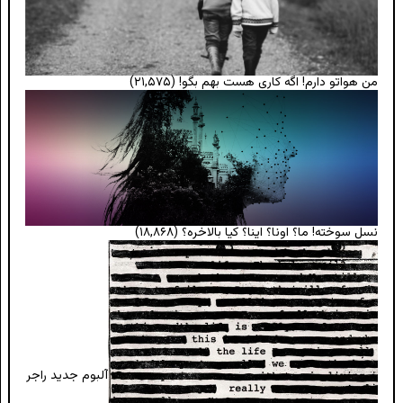
من هواتو دارم! اگه کاری هست بهم بگو!
(۲۱,۵۷۵)
نسل سوخته! ما؟ اونا؟ اینا؟ کیا بالاخره؟
(۱۸,۸۶۸)
آلبوم جدید راجر