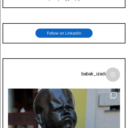
Follow on LinkedIn
babak_izadi
لونی