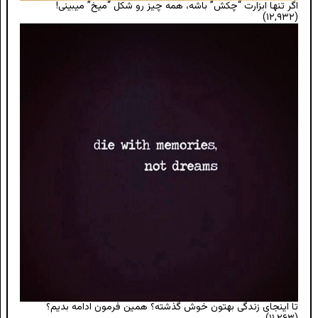
اگر تنها ابزارت “چکش” باشه، همه چیز رو شکل “میخ” میبینی!
(۱۲,۹۳۲)
تا اینجای زندگی بهتون خوش گذشته؟ همین فرمون ادامه بدیم؟