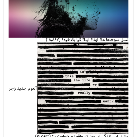
نسل سوخته! ما؟ اونا؟ اینا؟ کیا بالاخره؟
(۱۸,۸۶۲)
آلبوم جدید راجر
واترز، این زندگی ای بود که واقعا میخواستیم؟
(۱۶,۵۴۳)