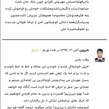
باحرفهاواحساس مهربونی افرادی چون بابک جان باعث
میشودانسان دلگرمترباشدومشکلات خودش رو فراموش کرده
وبه فکرهمنوعان مخصوصا هموطنان عزیزش باشدممنون
وسپاسگزارهمه داداش کوچیکتون امیر از اینکه طولانی شدبنده
رو عفوفرماییدیا علی
شروین
آبان ۲۱, ۱۳۹۷ در ۰:۰۵ ق٫ظ
پاسخ
وقت بخیر
خیلی خوشحال شدم از خوندن این مقاله و خط به خط خوندم
و لذت بردم اما یک تلخی هم احساس کردم. اگر ما به کسی که
بسیار مهربان می پنداریمش کوچکترین بی اعتمادی ببینیم و
تضادی بین عمل و حرفی که ادعا کرده است آنگاه چه خواهد
شد؟ بهم میریزیم! افسرده و بدبین به تمام افرادی خواهیم شد
که حرف های زیبایشان نشانی از دل پاکشان دارد.
امیدوارم جثارتم را بپذیرید! شاعر میگوید دوصد گفته چو نیم