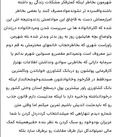
شهرمون بخاطر اینکه کمترفکر مشکلات زندگی رو داشته
باشندوافسرده تر نشوندموادمصرف کنند یا بعضی بخاطر
امرارمعاش دست به قاچاق این موادلعنتی زدندونتیجه اش این
شده که اکثرخانواده ها بی سرپرست شدن ومردخانواده درزندان
واوضاع بچه هایشون روز به روز بدتر وبدتر شده بله شهرمن
راوراست شهری که بخاطرحجاب خانمهای محترمش به قم دوم
نیز معروف است ونمیدانم مقصررو مسولین شهرم بدانم یا
سرمایه دارانی که بخاطربی سوادی ونداشتن اطلاعات بهتراز
کارفرمایی پولشون رو دربانک کشاورزی خواباندن وباکمترین
سودفقط در فکرخود وخانوادشون هستندوخوشحالنداز اینکه
بانک کشاورزی راور بیشترین پول درسطح استان وحتی کشور رو
درخودانباشته وذخیره دارد با اینکه مدتیست دارم قانون جذب
رو که بایدمثبت اندیش باشیم تمرین میکنم اما وقتی متن
شمارو دیدم تنهاراهی که میشدانتخاب کرددردل کردن با شما
عزیزان بودوخود رو سبک کردن به نظر بنده حقیرهمیشه کمک
مالی نمیتواندکل نیاز طرف مقابلت رو برطرف سازد بلکه