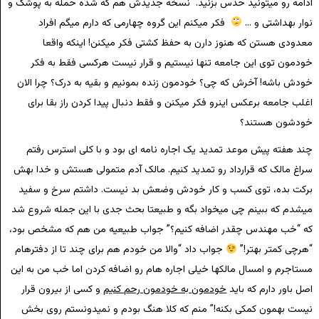
ادامه رو میتونید حدس بزنید. نسخه جدیدش هم که شده حمله به پوشک و
نوار بهداشتی و …
فکر میکنم این گروه چهارمی که دارم میگم افراد
معدودی هستن که هنوز دارن به حفظ کشتی فکر میکنن! اینکه واقعا
خودمون توی این جامعه تنها نیستیم و قرار نیست هرکسی فقط به فکر
خودش باشه! آخرش که چی؟ خودمون زنده بمونیم و بقیه به درک؟ چرا الان
اغلب جامعه برعکس اینرو فکر میکنن و فقط دنبال پیدا کردن راز بقا برای
خودشون هستند؟
چند هفته پیش موعد تمدید یک اجاره نامه ای بود و با کلی استرس رفتم
سراغ مالک که قرارداد رو تمدید کنیم. مالک آدم متمولی هستش و خدا بهش
برکت بده، توی کسب و کار خودش وضعش بد نیست. داشتم سرخ و سفید
میشدم که ببینم چی میخواد بگه و طبیعتا بحث جدی با این جمله شروع شد
که “خب مهندس چقدر اضافه کنیم؟” جواب طبیعیه من هم که مشخص بود،
“هرچی کمتر بهتر!”
جواب داد “والا من خودم هم برای چند تا از دفترهام
مستاجرم و امسال مالکها خیلی اجاره هام رو اضافه کردن اما خب من به این
اصل باور دارم که باید
خودمون به خودمون رحم کنیم
و کسی از بیرون قرار
نیست بهمون کمکی بکنه!” منم که کلا هنگ بودم و نمیدونستم روی بخش