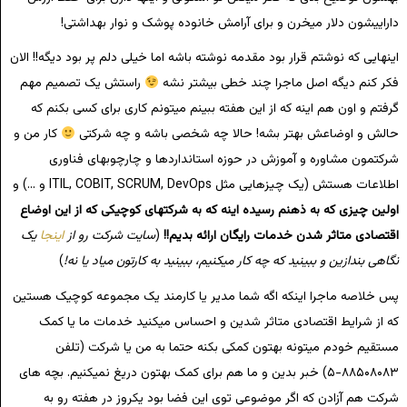
داراییشون دلار میخرن و برای آرامش خانوده پوشک و نوار بهداشتی!
اینهایی که نوشتم قرار بود مقدمه نوشته باشه اما خیلی دلم پر بود دیگه!! الان
فکر کنم دیگه اصل ماجرا چند خطی بیشتر نشه
راستش یک تصمیم مهم
گرفتم و اون هم اینه که از این هفته ببینم میتونم کاری برای کسی بکنم که
حالش و اوضاعش بهتر بشه! حالا چه شخصی باشه و چه شرکتی
کار من و
شرکتمون مشاوره و آموزش در حوزه استانداردها و چارچوبهای فناوری
اطلاعات هستش (یک چیزهایی مثل ITIL, COBIT, SCRUM, DevOps و …) و
اولین چیزی که به ذهنم رسیده اینه که به شرکتهای کوچیکی که از این اوضاع
اقتصادی متاثر شدن خدمات رایگان ارائه بدیم!!
(
سایت شرکت رو از
اینجا
یک
نگاهی بندازین و ببینید که چه کار میکنیم، ببینید به کارتون میاد یا نه!
)
پس خلاصه ماجرا اینکه اگه شما مدیر یا کارمند یک مجموعه کوچیک هستین
که از شرایط اقتصادی متاثر شدین و احساس میکنید خدمات ما یا کمک
مستقیم خودم میتونه بهتون کمکی بکنه حتما به من یا شرکت (تلفن
۸۸۵۰۸۰۸۳-۵) خبر بدین و ما هم برای کمک بهتون دریغ نمیکنیم. بچه های
شرکت هم آزادن که اگر موضوعی توی این فضا بود یکروز در هفته رو به