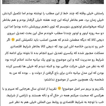
راستش خیلی وقته که چند خط از این مطلب را نوشته بودم اما تکمیل کردنش
خیلی زمان برد، هم بخاطر اینکه این چند هفته خیلی گرفتار بودم و هم بخاطر
اینکه میخواستم اونجوری بنویسم که توی ذهنم پرورشش داده بودم! اما این
دو سه روزه اینور و اونور چندتا مطلب خوندم مثل این بحث تعدیل نیروی
دیجی کالا که دیگه مطمئن شدم که همین امشب باید تکمیلش کنم
اگر
خبر رو ندیدین خلاصه اش این بود که دیجی کالا بخاطر شرایط اقتصادی
ممکلت مجبور شده که یکسری تعدیل نیرو انجام بده تا بتونه برای ادامه کار
شرایط رو مدیریت کنه و این موضوع رو توی یک بیانیه مانند اعلام کرده بود
که به نظر من خیلی حرکت جالبی بود و البته دیدم که خیلی ها تفسیر کرده
بودن که این مدل بیانیه دادن برای باج گرفتن از دولت و … بوده که من به
شخصه یک همچین حسی از موضوع نداشتم؛
بگذریم و بریم سر اصل موضوع!
تقریبا از ابتدای سال هرجایی که میرم و با
هرکسی که صحبت میکنم همه در حال آه و ناله هستند و ناراضی از شرایط،
خب با توجه به شرایط اقتصادی و روابط بین المللی خیلی هم به نظر غیر