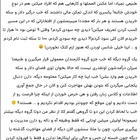
طبیعی نمیاد؛ اما عکس العملها و کارهایی هم که افراد میکنن هم در نوع
خودش جالبه! یکسری که اندکی تمکن مالی داشتند که خب درگیر دلار و سکه
خریدن هستند و هر بار که مجددا میبینمشون از افتخاراتی که در این مسیر
کسب کردن تعریف میکنن! دیدی چه سودی کردم؟ وقتی ۹ تومن بود ۱۰ هزار تا
خریدم الان کلی سود کردم!!! دیدی چه سودی کردم، ۱۰۰ تا سکه ثبت نام کردم
و … اینا خیلی شانس اوردن که هنوز ازم کتک نخوردن!
یک گروه دیگه که خب جزو گروه کارمندان معمولی قرار میگیرن و طبیعتا
میزان درآمدشون اونقدری نیست که حالا بخوان توی فضای دلار و سکه
خریدن هم وارد بشن! خب اینا چه کار میکنن؟ معلومه دیگه، دارن دنبال
یکجایی میگردن که بتونن بهش مهاجرت کنن و الان در حال جمع آوری
اطلاعات و کلاس زبان رفتن و هی حرص خوردن از اینکه چرا فرصت رو از
دست دادیم و اون موقع که جوونتر بودیم اقدام نکردیم و … هستند!!
خب با لحاظ کردن این دو تا گروهی گفتم کلا از نظر من دوتا گروه دیگه بیشتر
نمیمونه! اولیش میشن اونایی که فقط وظیفه آه و ناله رو دارن مدیریت و
پیگیری میکنن، چون یا مثلا سنشون الان دیگه از فضای مهاجرت گذشته یا
دیگه چون خسته ان حس و حالی برای اینکارها ندارن و فقط با فوروارد کردن