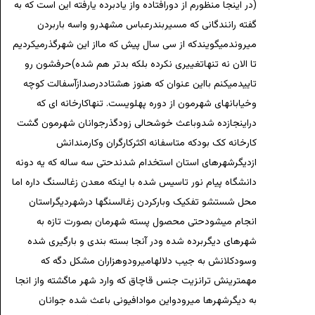
(در اینجا منظورم از دورافتاده واز یادبرده یارفته این است که به
گفته رانندگانی که مسیربندرعباس مشهدرو واسه باربردن
میروندمیگویندکه از سی سال پیش که مااز این شهرگذرمیکردیم
تا الان نه تنهاتغییری نکرده بلکه بدتر هم شده)حرفشون رو
تاییدمیکنم بااین عنوان که هنوز هشتاددرصدازآسفالت کوچه
وخیابانهای شهرمون از دوره پهلویست. تنهاکارخانه ای که
دراینجازده شدوباعث خوشحالی زودگذرجوانان شهرمون گشت
کارخانه کک بودکه متاسفانه اکثرکارگران وکارمندانش
ازدیگرشهرهای استان استخدام شدندحتی سه ساله که یه دونه
دانشگاه پیام نور تاسیس شده با اینکه معدن زغالسنگ داره اما
محل شستشو تفکیک وبارکردن زغالسنگها درشهردیگراستان
انجام میشودحتی محصول پسته شهرمان بصورت تازه به
شهرهای دیگربرده شده ودر آنجا بسته بندی و بارگیری شده
وسودکلانش به جیب دلالهامیرودوهزاران مشکل دگه که
مهمترینش ترانزیت جنس قاچاق که وارد شهر ماگشته واز انجا
به دیگرشهرها میرودواین موادافیونی باعث شده جوانان