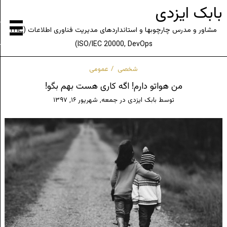
بابک ایزدی
مشاور و مدرس چارچوبها و استانداردهای مدیریت فناوری اطلاعات (ITIL,
ISO/IEC 20000, DevOps)
شخصی
عمومی
من هواتو دارم! اگه کاری هست بهم بگو!
توسط
بابک ایزدی
در
جمعه, شهریور ۱۶, ۱۳۹۷