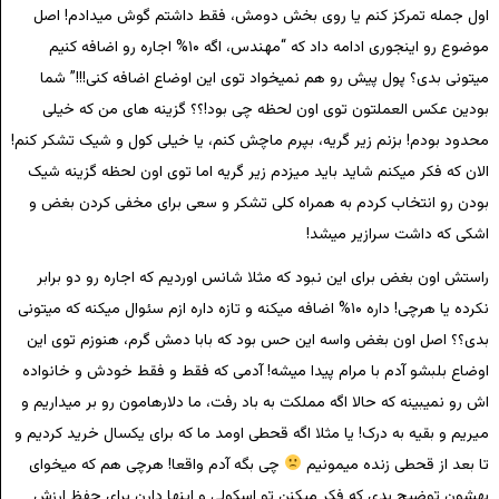
اول جمله تمرکز کنم یا روی بخش دومش، فقط داشتم گوش میدادم! اصل
موضوع رو اینجوری ادامه داد که “مهندس، اگه ۱۰% اجاره رو اضافه کنیم
میتونی بدی؟ پول پیش رو هم نمیخواد توی این اوضاع اضافه کنی!!!” شما
بودین عکس العملتون توی اون لحظه چی بود!؟؟ گزینه های من که خیلی
محدود بودم! بزنم زیر گریه، بپرم ماچش کنم، یا خیلی کول و شیک تشکر کنم!
الان که فکر میکنم شاید باید میزدم زیر گریه اما توی اون لحظه گزینه شیک
بودن رو انتخاب کردم به همراه کلی تشکر و سعی برای مخفی کردن بغض و
اشکی که داشت سرازیر میشد!
راستش اون بغض برای این نبود که مثلا شانس اوردیم که اجاره رو دو برابر
نکرده یا هرچی! داره ۱۰% اضافه میکنه و تازه داره ازم سئوال میکنه که میتونی
بدی؟؟ اصل اون بغض واسه این حس بود که بابا دمش گرم، هنوزم توی این
اوضاع بلبشو آدم با مرام پیدا میشه! آدمی که فقط و فقط خودش و خانواده
اش رو نمیبینه که حالا اگه مملکت به باد رفت، ما دلارهامون رو بر میداریم و
میریم و بقیه به درک! یا مثلا اگه قحطی اومد ما که برای یکسال خرید کردیم و
تا بعد از قحطی زنده میمونیم
چی بگه آدم واقعا! هرچی هم که میخوای
بهشون توضیح بدی که فکر میکنن تو اسکولی و اینها دارن برای حفظ ارزش