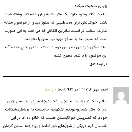
چیزی صحبت میکند.
اما یک نکته وجود دارد: یک متن که به زبان عامیانه نوشته شده
باشد، خواندنش برای مخاطبینی که هنوز دیدی از موضوع مقاله
ندارند، سخت تر است. بنابراین اتفاقی که می افتد به این صورت
است که نمیتوانند با تمرکز مورد نیاز متن را بخوانند.
البته امکان دارد این نظر من درست نباشد. با این حال حیفم آمد
این موضوع را با شما مطرح نکنم.
در پناه حق
امیر
مهر ۴, ۱۳۹۷ در ۹:۲۱ ق٫ظ
پاسخ
سلام بابک عزیزنمیدانم ازچی ازکجاودرچه موردی بنویسم چون
الان که متن شماروخوندم اشکهایم جاریست نه بخاطرمشکلات
خودم که کمترینش دو تابستان هست که خانواده ام در این
تابستان گرم دریکی از شهرهای دورافتاده وازیادرفته استان کرمان