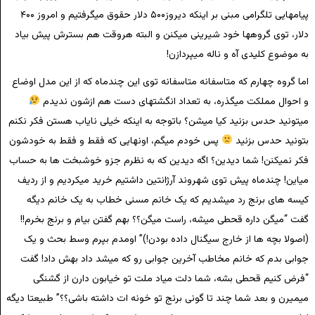
پیامهایی تلگرامی مبنی بر اینکه دیروز۵۰۰ دلار حقوق میگرفتیم و امروز ۴۰۰
دلار، توی گروهها خود شیرینی میکنن و البته هروقت هم بسترش پیش بیاد
به موضوع کلیدی آه و ناله میپردازن!
اما گروه چهارم که متاسفانه متاسفانه توی این چندماه که از این مدل اوضاع
و احوال مملکت میگذره، به تعداد انگشتهای دست هم ازشون ندیدم
میتونید حدس بزنید کیا میشن؟ باتوجه به اینکه خیلی نایاب هستن فکر نکنم
بتونید حدس بزنید
پس خودم میگم، اونهایی که فقط و فقط به خودشون
فکر نمیکنن! شما دیدین؟ اگه دیدین که به نظرم جزو خوشبخت ها به حساب
میاین! چندماه پیش توی شهروند آرژانتین داشتیم خرید میکردیم و از ردیف
کیسه های برنج رد میشدیم که یک خانم مسنی خطاب به یک خانم دیگه
گفت “میگن داره قحطی میشه، راست میگن؟؟ بهم گفتن بیام و برنج بخرم!!
(اصولا بچه ها از خارج سیگنال داده بودن!)” اومدم بپرم وسط بحث و یک
جوابی بدم که خانم مخاطب آخرین جوابی رو که میشد داد بهش داد! گفت
“فرض کنیم قحطی بشه، شما دلت میاد ملت تو خیابون دارن از گشنگی
میمیرن و بعد شما چند تا گونی برنج تو خونه ات داشته باشی؟؟” طبیعتا دیگه