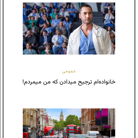
عمومی
خانواده‌ام ترجیح میدادن که من میمردم!