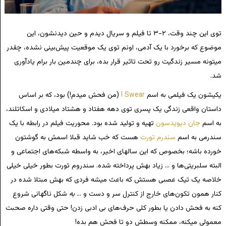
توی این چند وقت، ۲-۳ تا فیلم و سریال دیدم و حین دیدنشون، این
موضوع که برخورد با یک آدمی، اونم توی یک موقعیت پیش‌بینی نشده، چقدر
میتونه مسیر زندگیت رو تحت تاثیر قرار بده، برای چندمین بار برام یادآوری
شد.
یکیشون یک فیلمی به اسم
I Swear
(من فحش میدم!) بود، که بر اساس
داستان واقعی زندگی یک پسری توی دهه هفتاد و هشتاد میلادی و اسکاتلند،
به اسم
جان دیویدسون
تهیه و تولید شده بود. محوریت فیلم در رابطه با یک
سندرمی به اسم
سندرم تورت
هست که خب شاید قبلا اسمش به گوشتون
خورده باشه؛ بخصوص که این سالهای اخیر، به واسطه شبکه‌های اجتماعی و
البته سلبریتی‌ها و … زیاد بهش پرداخته شده. سندروم تورت بطور خیلی خیلی
خلاصه یک تیک عصبی هستش که باعث میشه فردی که بهش مبتلا شده در
کنار همون تکون‌های خارج از کنترل سر و دست و …
به
شکل ناگهانی شروع
کنه به فحش دادن یا بطور کلی حرف‌های بی ادبی زدن! حتی وقتی داره صحبت
معمولی میکنه، ممکنه وسطش دو تا فحش هم بده!