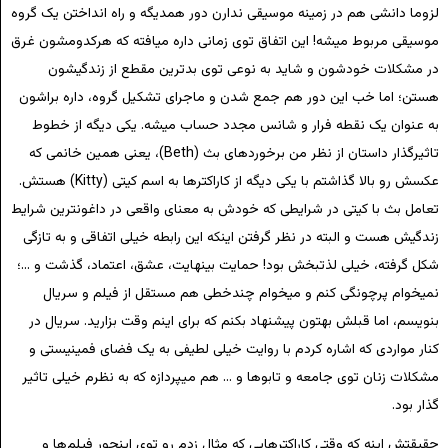
لزوما دانشی هم در زمینه موسیقی ندارن دور همدیگه و راه انداختن یک گروه
موسیقی مربوط میشه! این اتفاق توی زمانی داره میافته که هرکدومشون غرق
در مشکلات خودشون و شاید به نوعی توی بدترین مقطع از زندگیشون
هستن؛ اما خب این دور هم جمع شدن و ماجرای تشکیل گروه، داره براشون
به عنوان یک نقطه فرار و شانس مجدد حساب میشه. یکی دیگه از خطوط
تاثیرگذار داستان از نظر من برخوردهای بث (Beth)، یعنی همین خانمی که
عکسش رو بالا گذاشتم با یکی دیگه از کاراکترها به اسم کیتی (Kitty) هستش.
تعامل بث با کیتی در شرایطی که خودش به معنای واقعی در داغونترین شرایط
زندگیش هست و البته در نظر گرفتن اینکه این رابطه خیلی اتفاقی و به تازگی
شکل گرفته، خیلی لذتبخش بود! حمایت بینهایت، عشق، اعتماد، گذشت و …؛
نمیخوام پرچونگی کنم و میخوام چندخطی هم مستقل از فیلم و سریال
بنویسم، اما قبلش بهتون پیشنهاد بکنم که برای اینم وقت بزارید. سریال در
کنار مواردی که اشاره کردم با روایت خیلی لطیفی به یک فضای فمینیستی و
مشکلات زنان توی جامعه و تابوها و … هم میپردازه که به نظرم خیلی تاثیر
گذار بود.
حقیقتش اینه که وقتی کاراکترهایی که مثال زدم رو توی اینجور فیلم‌ها و