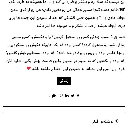
این نیست که مثلا بره و تشکر و قدردانی کنه و … اما همینکه به طرف بگه،
“آقا/خانم دمت گرم! مسیر زندگی من رو تغییر دادی؛ من رو از غرق شدن
نجات دادی و …” و همون حس قشنگی که بعد از شنیدن این جمله‌ها برای
طرف ایجاد میشه از صدتا تشکر و … میتونه جذابتر باشه.
شما چی؟ مسیر زندگی کسی رو متحول کردین؟ یا برعکسش، کسی مسیر
زندگی شما رو متحول کرده؟ کسی بوده که یک جاییکه فکرش رو نمیکردین،
اونجا حاضر بوده و ورق رو برگردونده باشه؟ اگه بوده، مستقیم بهش گفتین؟
اگه بوده و نگفتین که به نظرم در همین اولین فرصت بهش بگین! شاید الان
خود اون، توی این لحظه، به شنیدن این احتیاج داشته باشه
زندگی
۰
نوشته‌ی قبلی