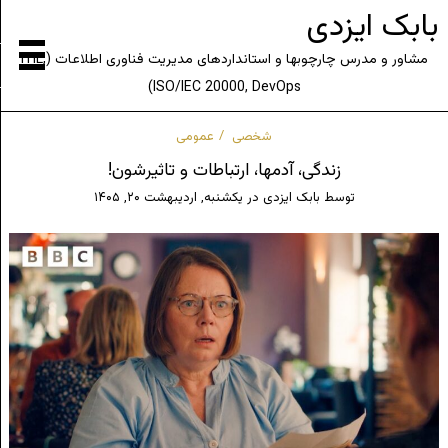
بابک ایزدی
مشاور و مدرس چارچوبها و استانداردهای مدیریت فناوری اطلاعات (ITIL,
ISO/IEC 20000, DevOps)
شخصی
عمومی
زندگی، آدمها، ارتباطات و تاثیرشون!
توسط
بابک ایزدی
در
یکشنبه, اردیبهشت ۲۰, ۱۴۰۵