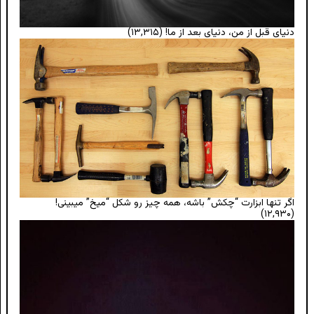
دنیای قبل از من، دنیای بعد از ما!
(۱۳,۳۱۵)
اگر تنها ابزارت “چکش” باشه، همه چیز رو شکل “میخ” میبینی!
(۱۲,۹۳۰)