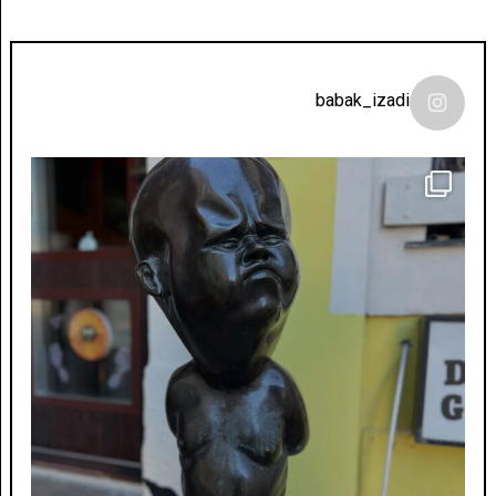
babak_izadi
لونی