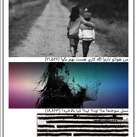
من هواتو دارم! اگه کاری هست بهم بگو!
(۲۱,۵۶۶)
نسل سوخته! ما؟ اونا؟ اینا؟ کیا بالاخره؟
(۱۸,۸۶۳)