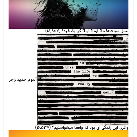
نسل سوخته! ما؟ اونا؟ اینا؟ کیا بالاخره؟
(۱۸,۸۵۷)
آلبوم جدید راجر
واترز، این زندگی ای بود که واقعا میخواستیم؟
(۱۶,۵۳۷)