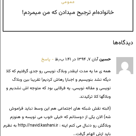
عمومی
خانواده‌ام ترجیح میدادن که من میمردم!
دیدگاه‌ها
حسین
آبان ۷, ۱۳۹۴ در ۱:۴۱ ب٫ظ
پاسخ
همه ی ما یه مدت اینقدر وبلاگ نویسی رو جدی گرفتیم که کلا
دیگه نشد بنویسیم و اجبارا رهاش کردیم! تقریبا بین وبلاگ
نویسی و مقاله نویسی، یه فرقایی بود که متوجه اش نشدیم و
وبلاگها کلا ترکیدند.
(البته نقش شبکه های اجتماعی هم این وسط نباید فراموش
شه) الان یکی از دوستانم که خیلی خوب می نویسه و هنوزم
وبلاگش رو دنبال می کنم اینه :
http://navid.kashani.ir
به نظرم
باید ازش الهام گرفت…