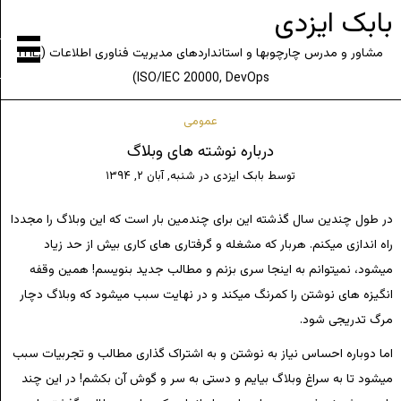
بابک ایزدی
مشاور و مدرس چارچوبها و استانداردهای مدیریت فناوری اطلاعات (ITIL,
ISO/IEC 20000, DevOps)
عمومی
درباره نوشته های وبلاگ
توسط
بابک ایزدی
در
شنبه, آبان ۲, ۱۳۹۴
در طول چندین سال گذشته این برای چندمین بار است که این وبلاگ را مجددا
راه اندازی میکنم. هربار که مشغله و گرفتاری های کاری بیش از حد زیاد
میشود، نمیتوانم به اینجا سری بزنم و مطالب جدید بنویسم! همین وقفه
انگیزه های نوشتن را کمرنگ میکند و در نهایت سبب میشود که وبلاگ دچار
مرگ تدریجی شود.
اما دوباره احساس نیاز به نوشتن و به اشتراک گذاری مطالب و تجربیات سبب
میشود تا به سراغ وبلاگ بیایم و دستی به سر و گوش آن بکشم! در این چند