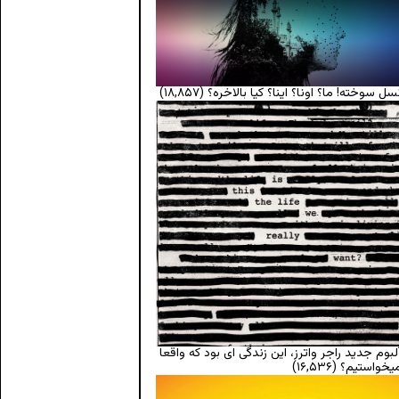
سل سوخته! ما؟ اونا؟ اینا؟ کیا بالاخره؟
(۱۸,۸۵۷)
لبوم جدید راجر واترز، این زندگی ای بود که واقعا
یخواستیم؟
(۱۶,۵۳۶)