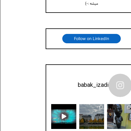
میشه :-)
Follow on LinkedIn
babak_izadi
سلاوا - #منچستر
Watch the elements of life: fir