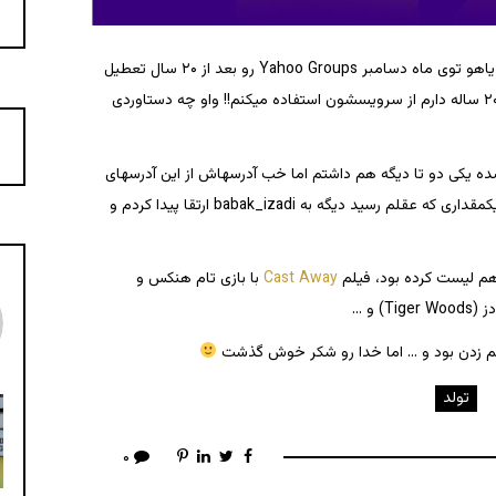
امروز همزمان با دریافت ایمیل مربوط به این خبر که یاهو توی ماه دسامبر Yahoo Groups رو بعد از ۲۰ سال تعطیل
میکنه، یک ایمیل دیگه هم از یاهو گرفتم که میگفت ۲۰ ساله دارم از سرویسشون استفاده میکنم!! واو چه دستاوردی
 قبلتر از این ایمیلی که میگه ۲۰ ساله شده یکی دو تا دیگه هم داشتم اما خب آدرسهاش از این آدرسهای
جوگیرتور دوران جوانی (نوجوانی؟) بود. واسه همین یکمقداری که عقلم رسید دیگه به babak_izadi ارتقا پیدا کردم و
Cast Away
با بازی تام هنکس و
 و …
م زدن بود و … اما خدا رو شکر خوش گذشت
اسلونی، براتیسلاوا #براتیسلاوا #اسلونی
⁨ پاییز - #وین - #لیورپول - #براتی
e, air, water, and
تولد
۰