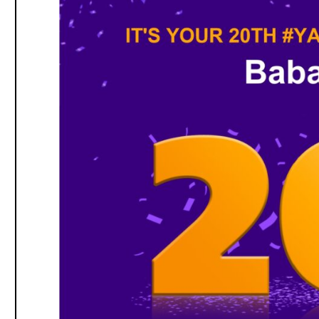
ه
ح
ی
ا