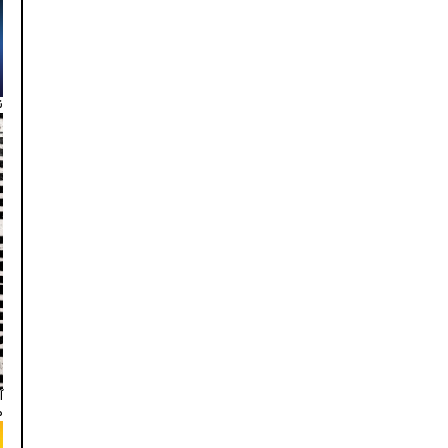
ن
آ
م