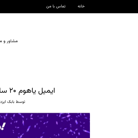
خانه
تماس با من
مشاور و مدرس چ
ایمیل یاهوم ۲۰ ساله شد! چه دستاوردی :-))
توسط
بابک ایزد