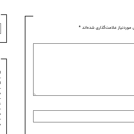
ج
موردنیاز علامت‌گذاری شده‌اند
*
ب
ا
ا
ش
ع
م
م