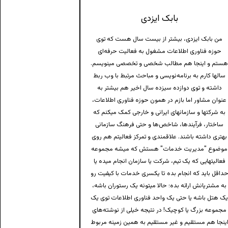
بابک ایزدی
من بابک ایزدی، بیشتر از بیست سال هست که توی
حوزه فناوری اطلاعات مشغول به فعالیت حرفه‌ای
ستم و اینجا هم مطالب شخصی و تخصصی مینویسم.
سالها کارم به برنامه‌نویسی و مباحث مرتبط با وب ربط
داشته و توی دوازده سیزده سال اخیر هم بیشتر به
عنوان مشاور اما بازم در همون حوزه فناوری اطلاعات،
به شرکتها و سازمانهای ایرانی و خارجی کمک میکنم که
ساختار، فرآیندها، شاخص‌ها و حتی فرهنگ سازمانی
بهتری داشته باشند. علاقمندی و تمرکز فعالیتم هم روی
موضوع "مدیریت خدمات" هستش که میشه مجموعه
فعالیتهایی که یک تیم، شرکت یا سازمان انجام میده یا
داقل باید که انجام بده تا یکسری خدمات با کیفیت رو
به مشتریانش ارائه بده؛ حالا میتونه یک رستوران باشه،
ک هتل باشه یا حتی یک واحد فناوری اطلاعات توی یک
مجموعه بزرگ یا کوچیک! در نتیجه خیلی از نوشته‌های
ینجا هم مستقیم و غیر مستقیم به همین زمینه مربوط