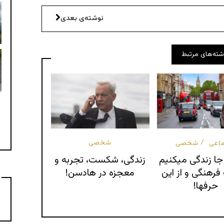
a horse (Swedish: Dala
 together! . . . . #motorcycle #suz
Ladybower Reservoir from the top and the bottom
نوشته‌ی بعدی
Statue of the writer and poet “Nils Ferlin” (1898-
#bathuk #uk #guitar #streetartist
شته‌های مرتبط
شخصی
اعی
شخصی
زندگی، شکست، تجربه و
جا زندگی میکنیم
معجزه در هادسن!
رهنگی و از این
حرفها!