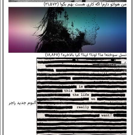
من هواتو دارم! اگه کاری هست بهم بگو!
(۲۱,۵۷۲)
نسل سوخته! ما؟ اونا؟ اینا؟ کیا بالاخره؟
(۱۸,۸۶۷)
آلبوم جدید راجر