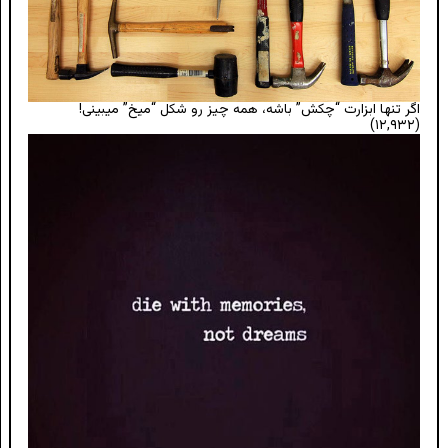
اگر تنها ابزارت “چکش” باشه، همه چیز رو شکل “میخ” میبینی!
(۱۲,۹۳۲)