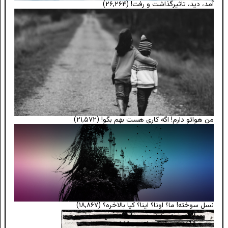
آمد، دید، تاثیرگذاشت و رفت!
(۲۶,۲۶۴)
من هواتو دارم! اگه کاری هست بهم بگو!
(۲۱,۵۷۲)
نسل سوخته! ما؟ اونا؟ اینا؟ کیا بالاخره؟
(۱۸,۸۶۷)