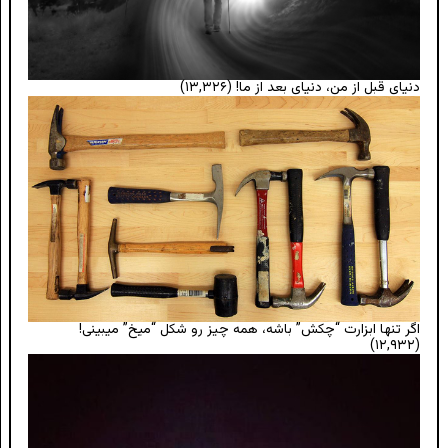
دنیای قبل از من، دنیای بعد از ما!
(۱۳,۳۲۶)
اگر تنها ابزارت “چکش” باشه، همه چیز رو شکل “میخ” میبینی!
(۱۲,۹۳۲)