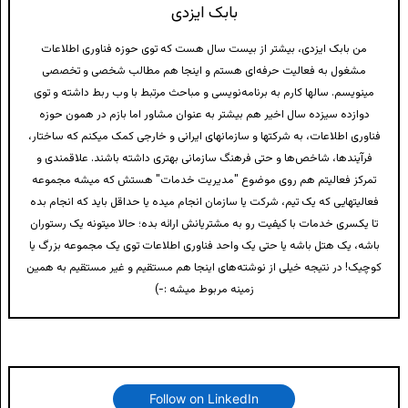
بابک ایزدی
من بابک ایزدی، بیشتر از بیست سال هست که توی حوزه فناوری اطلاعات
مشغول به فعالیت حرفه‌ای هستم و اینجا هم مطالب شخصی و تخصصی
مینویسم. سالها کارم به برنامه‌نویسی و مباحث مرتبط با وب ربط داشته و توی
دوازده سیزده سال اخیر هم بیشتر به عنوان مشاور اما بازم در همون حوزه
فناوری اطلاعات، به شرکتها و سازمانهای ایرانی و خارجی کمک میکنم که ساختار،
فرآیندها، شاخص‌ها و حتی فرهنگ سازمانی بهتری داشته باشند. علاقمندی و
تمرکز فعالیتم هم روی موضوع "مدیریت خدمات" هستش که میشه مجموعه
فعالیتهایی که یک تیم، شرکت یا سازمان انجام میده یا حداقل باید که انجام بده
تا یکسری خدمات با کیفیت رو به مشتریانش ارائه بده؛ حالا میتونه یک رستوران
باشه، یک هتل باشه یا حتی یک واحد فناوری اطلاعات توی یک مجموعه بزرگ یا
کوچیک! در نتیجه خیلی از نوشته‌های اینجا هم مستقیم و غیر مستقیم به همین
زمینه مربوط میشه :-)
Follow on LinkedIn