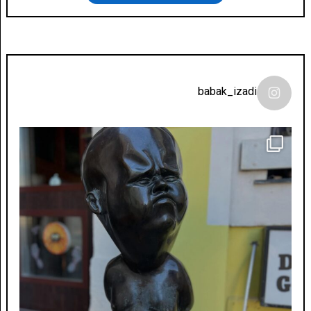
babak_izadi
لونی