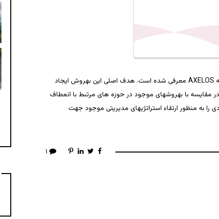
a horse (Swedish: Dala
 together! . . . . #motorcycle #suz
Ladybower Reservoir from the top and the bottom
Statue of the writer and poet “Nils Ferlin” (1898-
#bathuk #uk #guitar #streetartist
RESILIA یک بهروش است که به تازگی توسط موسسه AXELOS معرفی شده است. هدف اصلی این بهروش ایجاد
در مقایسه با بهروشهای موجود در حوزه های مرتبط با انعطاف
دی را به منظور ارتقاء استراتژیهای مدیریتی موجود جهت
۱