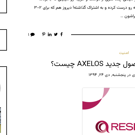
FaceApp یک عکس پیر شده از خودش یا یکنفر دیگه رو درست کرده و به اشتراک گذاشته! دیروز هم که برای ۲-۳
راشون …
۱
امنیت
ی
در
پنجشنبه, دی ۲۴, ۱۳۹۴
اسلونی، براتیسلاوا #براتیسلاوا #اسلونی
⁨ پاییز - #وین - #لیورپول - #براتی
e, air, water, and