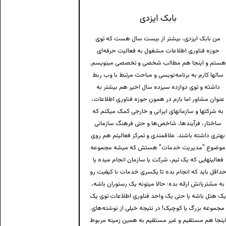
بابک ایزدی
من بابک ایزدی، بیشتر از بیست سال هست که توی
حوزه فناوری اطلاعات مشغول به فعالیت حرفه‌ای
ستم و اینجا هم مطالب شخصی و تخصصی مینویسم.
سالها کارم به برنامه‌نویسی و مباحث مرتبط با وب ربط
داشته و توی دوازده سیزده سال اخیر هم بیشتر به
عنوان مشاور اما بازم در همون حوزه فناوری اطلاعات،
به شرکتها و سازمانهای ایرانی و خارجی کمک میکنم که
ساختار، فرآیندها، شاخص‌ها و حتی فرهنگ سازمانی
بهتری داشته باشند. علاقمندی و تمرکز فعالیتم هم روی
موضوع "مدیریت خدمات" هستش که میشه مجموعه
فعالیتهایی که یک تیم، شرکت یا سازمان انجام میده یا
داقل باید که انجام بده تا یکسری خدمات با کیفیت رو
به مشتریانش ارائه بده؛ حالا میتونه یک رستوران باشه،
ک هتل باشه یا حتی یک واحد فناوری اطلاعات توی یک
مجموعه بزرگ یا کوچیک! در نتیجه خیلی از نوشته‌های
ینجا هم مستقیم و غیر مستقیم به همین زمینه مربوط