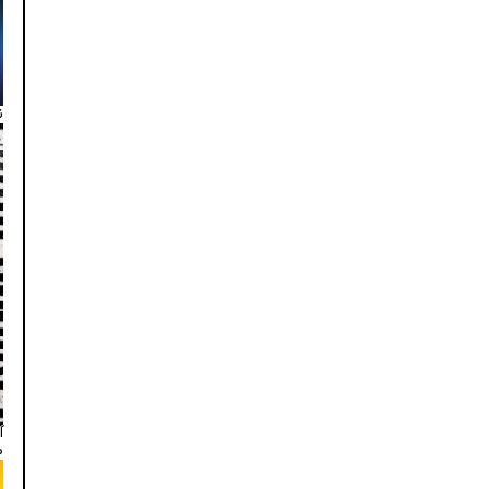
ن
آ
م