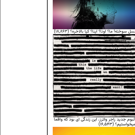
سل سوخته! ما؟ اونا؟ اینا؟ کیا بالاخره؟
(۱۸,۸۶۳)
لبوم جدید راجر واترز، این زندگی ای بود که واقعا
یخواستیم؟
(۱۶,۵۴۳)