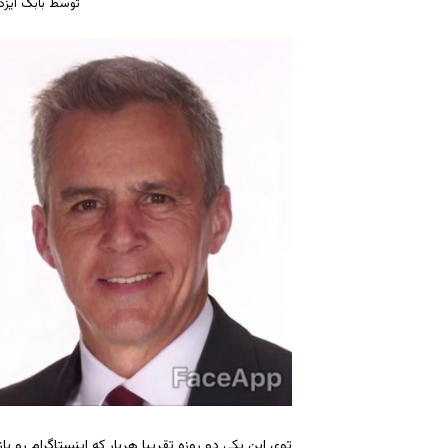
توسط
بابک ایز
توی این یکی دو روزه تقریبا هربار که اینستاگرام رو ب