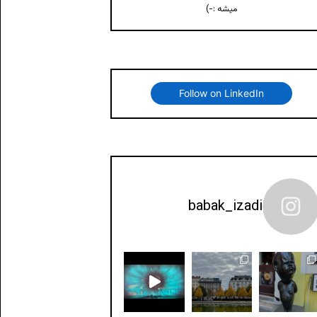
میشه :-)
Follow on LinkedIn
babak_izadi
سلاوا - #منچستر
Watch the elements of life: fir