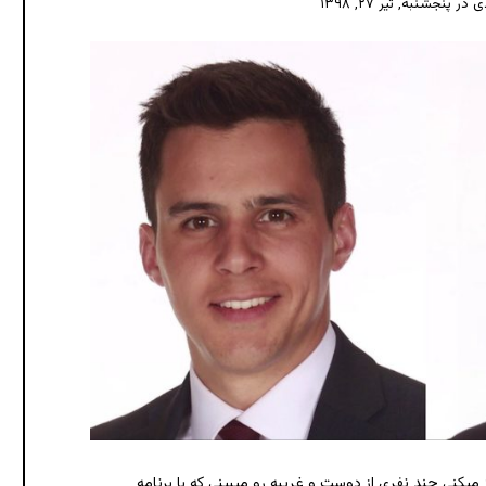
دی
در
پنجشنبه, تیر ۲۷, ۱۳۹۸
ه
ح
ی
ا
از میکنی چند نفری از دوست و غریبه رو میبینی که با برنامه