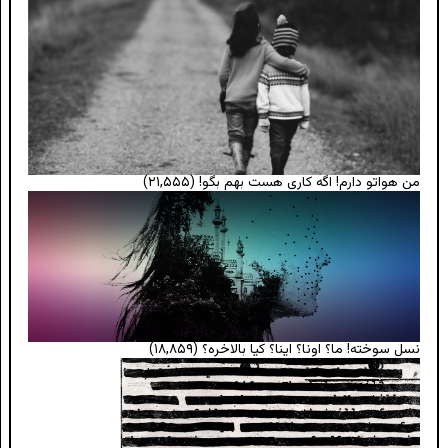
من هواتو دارم! اگه کاری هست بهم بگو!
(۲۱,۵۵۵)
نسل سوخته! ما؟ اونا؟ اینا؟ کیا بالاخره؟
(۱۸,۸۵۹)