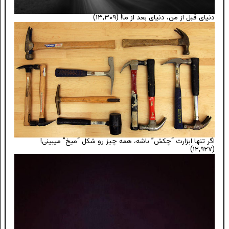
دنیای قبل از من، دنیای بعد از ما!
(۱۳,۳۰۹)
اگر تنها ابزارت “چکش” باشه، همه چیز رو شکل “میخ” میبینی!
(۱۲,۹۲۷)