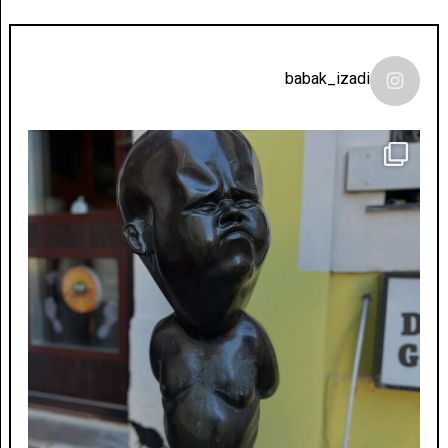
babak_izadi
لونی