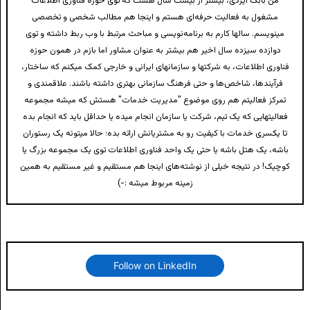
من بابک ایزدی، بیشتر از بیست سال هست که توی حوزه فناوری اطلاعات
مشغول به فعالیت حرفه‌ای هستم و اینجا هم مطالب شخصی و تخصصی
مینویسم. سالها کارم به برنامه‌نویسی و مباحث مرتبط با وب ربط داشته و توی
دوازده سیزده سال اخیر هم بیشتر به عنوان مشاور اما بازم در همون حوزه
فناوری اطلاعات، به شرکتها و سازمانهای ایرانی و خارجی کمک میکنم که ساختار،
فرآیندها، شاخص‌ها و حتی فرهنگ سازمانی بهتری داشته باشند. علاقمندی و
تمرکز فعالیتم هم روی موضوع "مدیریت خدمات" هستش که میشه مجموعه
فعالیتهایی که یک تیم، شرکت یا سازمان انجام میده یا حداقل باید که انجام بده
تا یکسری خدمات با کیفیت رو به مشتریانش ارائه بده؛ حالا میتونه یک رستوران
باشه، یک هتل باشه یا حتی یک واحد فناوری اطلاعات توی یک مجموعه بزرگ یا
کوچیک! در نتیجه خیلی از نوشته‌های اینجا هم مستقیم و غیر مستقیم به همین
زمینه مربوط میشه :-)
Follow on LinkedIn